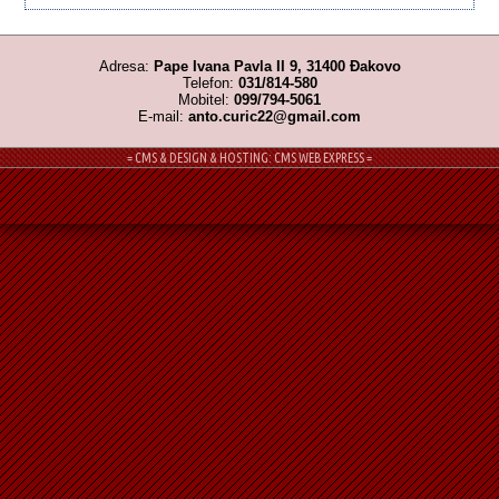
Adresa:
Pape Ivana Pavla II 9, 31400 Đakovo
Telefon:
031/814-580
Mobitel:
099/794-5061
E-mail:
anto.curic22@gmail.com
= CMS & DESIGN & HOSTING: CMS WEB EXPRESS =