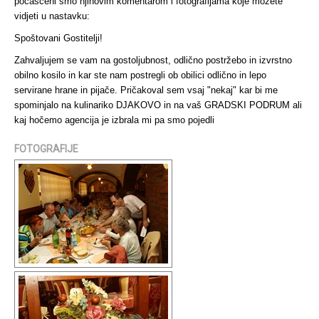
počašćeni smo njihovim komentarom i fotografijama koje možete
vidjeti u nastavku:
Spoštovani Gostitelji!
Zahvaljujem se vam na gostoljubnost, odlično postržebo in izvrstno
obilno kosilo in kar ste nam postregli ob obilici odlično in lepo
servirane hrane in pijače. Pričakoval sem vsaj "nekaj" kar bi me
spominjalo na kulinariko DJAKOVO in na vaš GRADSKI PODRUM ali
kaj hočemo agencija je izbrala mi pa smo pojedli
FOTOGRAFIJE