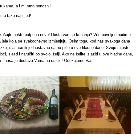
a i mi smo ponosni!
naprijed!
ili kušajte nešto potpuno novo! Dosta vam je kuhanja? Vrlo povoljno nudimo
a jela koja se svakodnevno izmjenjuju. Osim toga, kod nas svakoga dana
Pizze, slastice ili jednostavno samo piće u ove hladne dane! Svoje mjesto
ći, sjesti i naručiti po svojoj želji. Ako ne želite izlaziti u ove hladne dane,
te - naša je dostava Vama na usluzi! Očekujemo Vas!