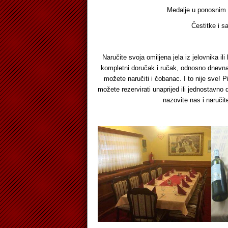
Medalje u ponosnim rukama, 
Čestitke i samo tako 
Naručite svoja omiljena jela iz jelovnika 
kompletni doručak i ručak, odnosno dnevn
možete naručiti i čobanac. I to nije sve! 
možete rezervirati unaprijed ili jednostavno do
nazovite nas i naruči