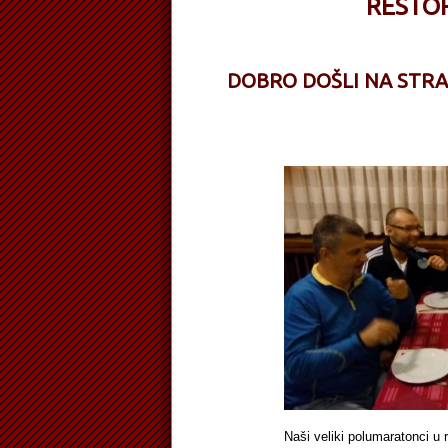
RESTO
DOBRO DOŠLI NA STR
Naši veliki polumaratonci u restora