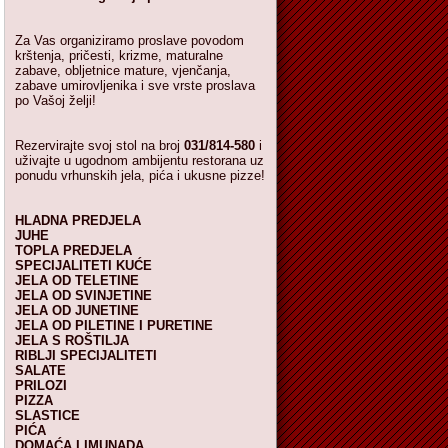
Za Vas organiziramo proslave povodom
krštenja, pričesti, krizme, maturalne
zabave, obljetnice mature, vjenčanja,
zabave umirovljenika i sve vrste proslava
po Vašoj želji!
Rezervirajte svoj stol na broj
031/814-580
i
uživajte u ugodnom ambijentu restorana uz
ponudu vrhunskih jela, pića i ukusne pizze!
HLADNA PREDJELA
JUHE
TOPLA PREDJELA
SPECIJALITETI KUĆE
JELA OD TELETINE
JELA OD SVINJETINE
JELA OD JUNETINE
JELA OD PILETINE I PURETINE
JELA S ROŠTILJA
RIBLJI SPECIJALITETI
SALATE
PRILOZI
PIZZA
SLASTICE
PIĆA
DOMAĆA LIMUNADA