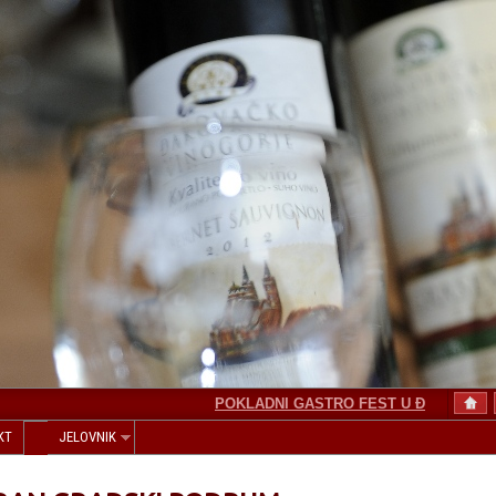
POKLADNI GASTRO FEST U ĐAKOVU
I
KT
JELOVNIK