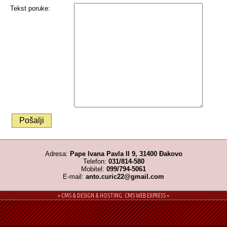
Tekst poruke:
Adresa:
Pape Ivana Pavla II 9, 31400 Đakovo
Telefon:
031/814-580
Mobitel:
099/794-5061
E-mail:
anto.curic22@gmail.com
= CMS & DESIGN & HOSTING: CMS WEB EXPRESS =