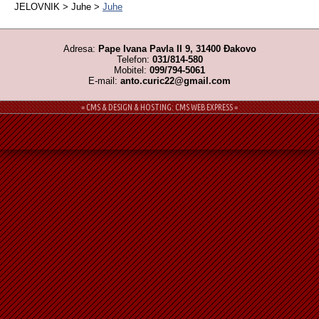
JELOVNIK > Juhe >
Juhe
Adresa:
Pape Ivana Pavla II 9, 31400 Đakovo
Telefon:
031/814-580
Mobitel:
099/794-5061
E-mail:
anto.curic22@gmail.com
= CMS & DESIGN & HOSTING: CMS WEB EXPRESS =